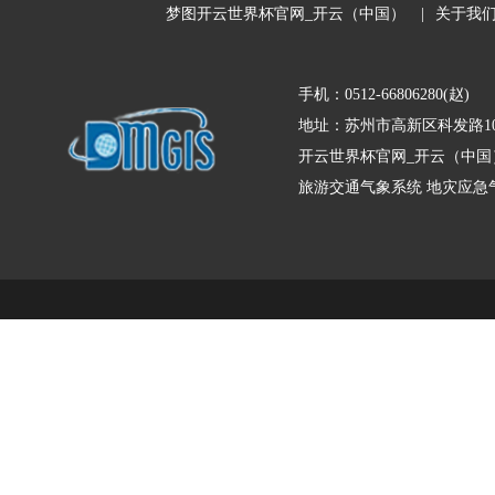
梦图开云世界杯官网_开云（中国）
|
关于我
手机：0512-66806280(赵)
地址：苏州市高新区科发路10
开云世界杯官网_开云（中国
旅游交通气象系统
地灾应急