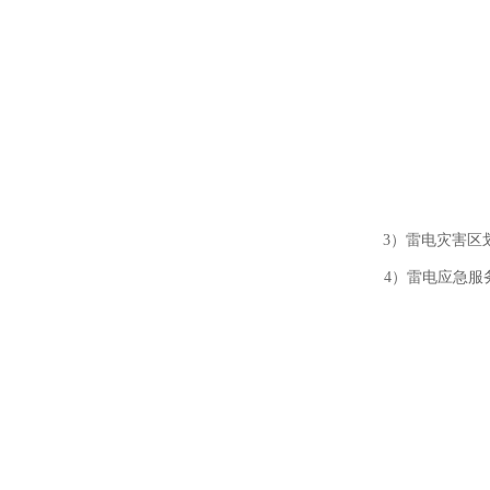
3）雷电灾害区
4）雷电应急服