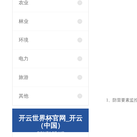
农业
林业
环境
电力
旅游
其他
1、防雷要素监
开云世界杯官网_开云
（中国）
CONTACT US