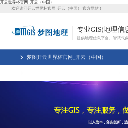
开云世界杯官网_开云（中国）
欢迎访问开云世界杯官网_开云（中国） 官方网站！
专业GIS(地理
提供地理信息平台、智慧气
梦图开云世界杯官网_开云（中国）
开云世界杯官网_开云（中国）