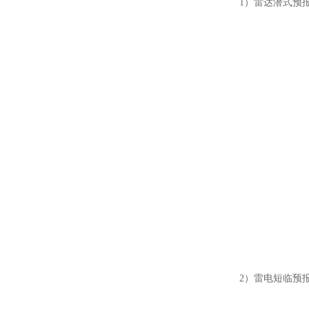
1）雷达潜式预
2）雷电短临预