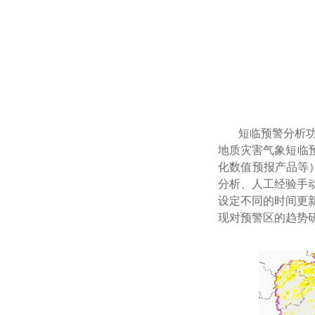
短临预警分析功
地质灾害气象短临
化数值预报产品等
分析、人工经验手
设定不同的时间更
现对预警区的趋势