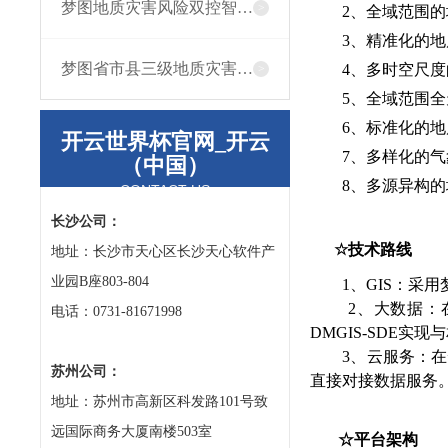
梦图地质灾害风险双控智…
2、全域范围的地
3、精准化的地质
梦图省市县三级地质灾害…
4、多时空尺度的
5、全域范围全天
6、标准化的地质
开云世界杯官网_开云
7、多样化的气象
（中国）
8、多源异构的地
CONTACT US
长沙公司：
☆
技术路线
地址：长沙市天心区长沙天心软件产
业园B座803-804
1、GIS：采用梦
2、大数据：在大数
电话：0731-81671998
DMGIS-SDE实
3、云服务：在云
苏州公司：
直接对接数据服务
地址：苏州市高新区科发路101号致
远国际商务大厦南楼503室
☆
平台架构