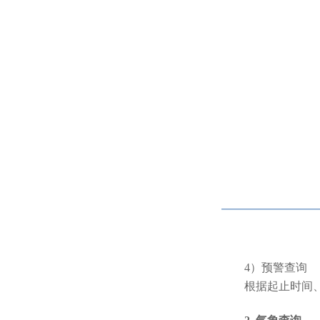
4）预警查询
根据起止时间