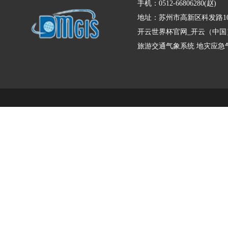
手机：0512-66806280(赵)
地址：苏州市高新区科发路10
开云世界杯官网_开云（中国
旅游交通气象系统
地灾应急