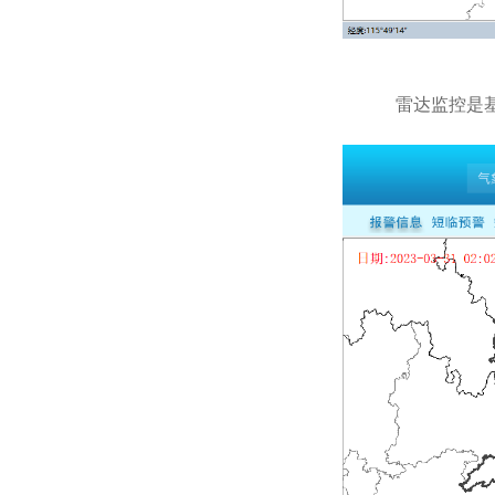
雷达监控是基于指