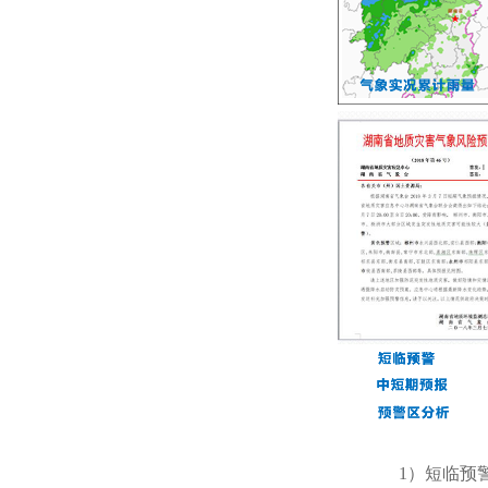
1）短临预