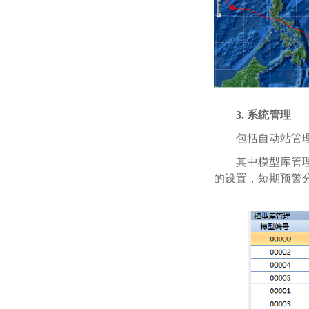
3. 系统管理
包括自动站管
其中模型库管
的设置，短期预警