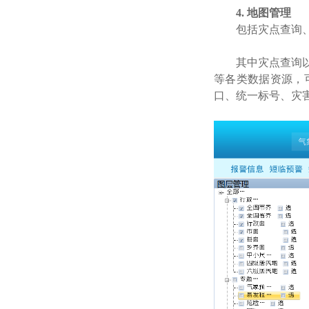
4. 地图管理
包括灾点查询
其中灾点查询以
等各类数据资源，
口、统一标号、灾