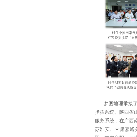
梦图地理
承接
指挥系统、陕西省
服务系统，在广西
苏淮安、甘肃嘉峪