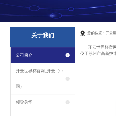
您的位置：
开云
关于我们
开云世界杯官
位于苏州市高新技
公司简介
开云世界杯官网_开云（中
国）
领导关怀