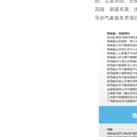
阳、甘肃庆阳、云
高陵、新疆阜康、
等的气象服务类项