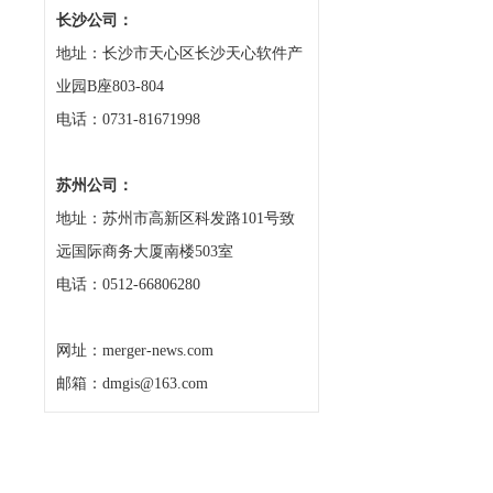
长沙公司：
地址：长沙市天心区长沙天心软件产
业园B座803-804
电话：0731-81671998
苏州公司：
地址：苏州市高新区科发路101号致
远国际商务大厦南楼503室
电话：0512-66806280
网址：merger-news.com
邮箱：dmgis@163.com