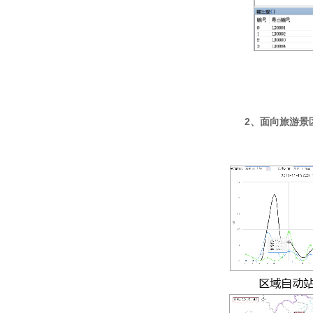
2、面向旅游景区