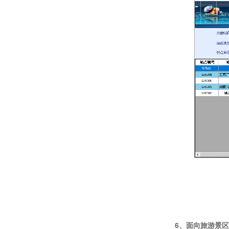
6
、
面向旅游景区