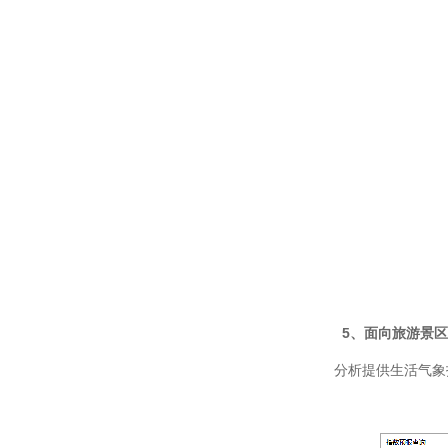
5
、
面向旅游景区
分析提供生活气象指