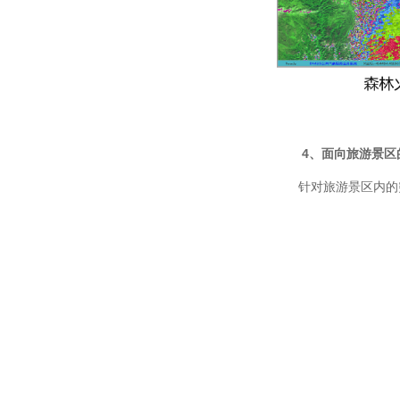
4、面向旅游景区
针对旅游景区内的突