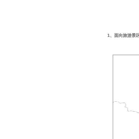
1、面向旅游景区