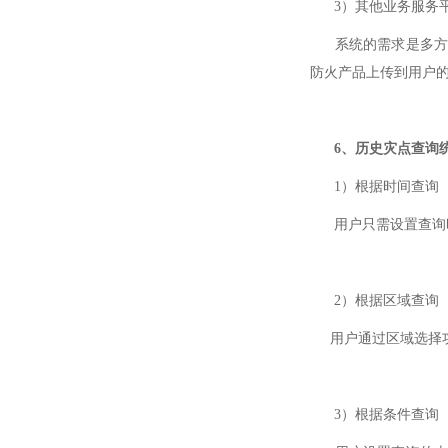
3）其他业务服务
系统的需求是多方面
防火产品上传到用户
6、历史灾点查询
1）根据时间查询
用户只需设置查询时
2）根据区域查询
用户通过区域选择功
3）根据条件查询