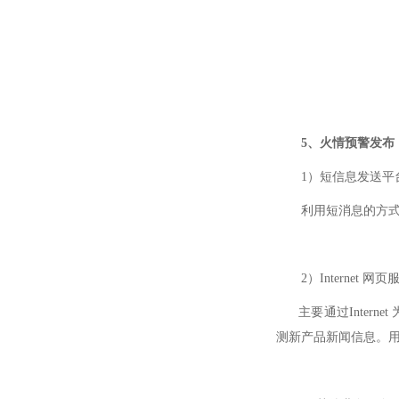
火
5、火情预警发布
1）短信息发送平
利用短消息的方式，
2）Internet 网
主要通过Interne
测新产品新闻信息。