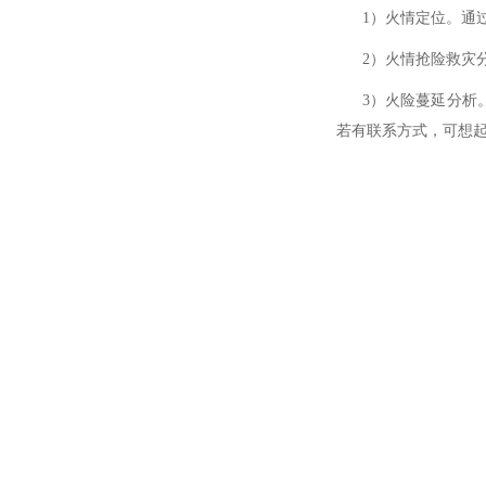
1）火情定位。通过
2）火情抢险救灾分
3）火险蔓延分析。
若有联系方式，可想