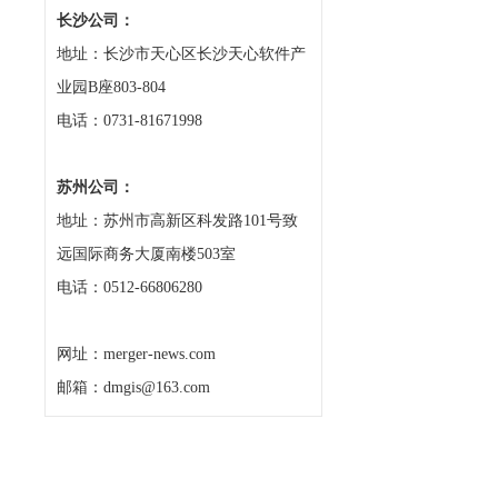
长沙公司：
地址：长沙市天心区长沙天心软件产
业园B座803-804
电话：0731-81671998
苏州公司：
地址：苏州市高新区科发路101号致
远国际商务大厦南楼503室
电话：0512-66806280
网址：merger-news.com
邮箱：dmgis@163.com