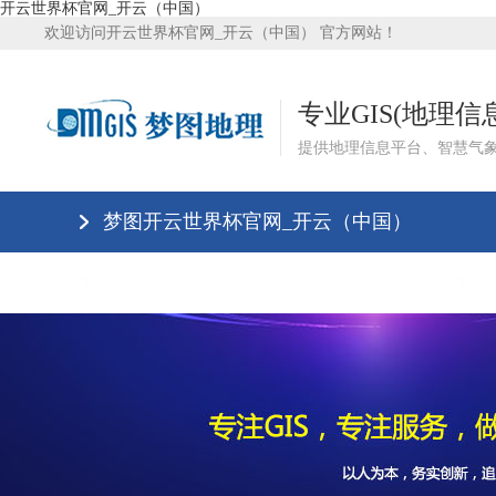
开云世界杯官网_开云（中国）
欢迎访问开云世界杯官网_开云（中国） 官方网站！
专业GIS(地理
提供地理信息平台、智慧气
梦图开云世界杯官网_开云（中国）
开云世界杯官网_开云（中国）