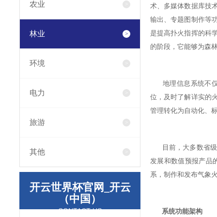
农业
术、多媒体数据库技
输出、专题图制作等
林业
是提高扑火指挥的科
的阶段，它能够为森
环境
地理信息系统不仅为
电力
位，及时了解详实的
管理转化为自动化、
旅游
目前，大多数省级气
其他
发展和数值预报产品
系，制作和发布气象
开云世界杯官网_开云
（中国）
CONTACT US
系统功能架构