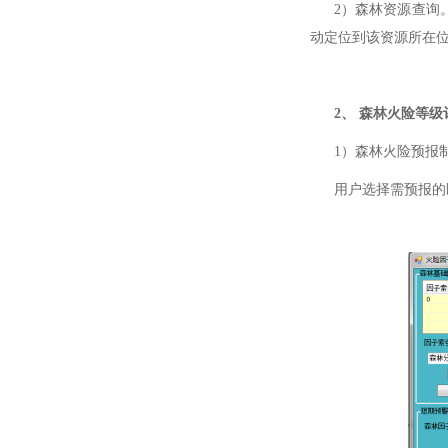
2）森林资源查询。
动定位到该资源所在
2、 森林火险等级
1）森林火险预报
用户选择需预报的区