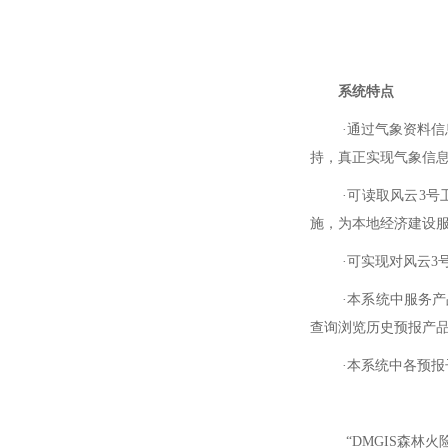
系统特点
·通过气象资料
持，真正实现气象信
·可读取风云3
施，为本地经济建设
·可实现对风云
·本系统中服务
查询浏览历史预报产
·本系统中各预
“DMGIS森林