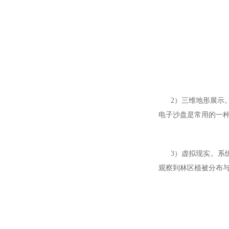
2）三维地形展示。
电子沙盘是常用的一
3）虚拟现实。系统
观察到林区植被分布