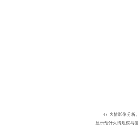
4）火情影像分析。
显示预计火情规模与