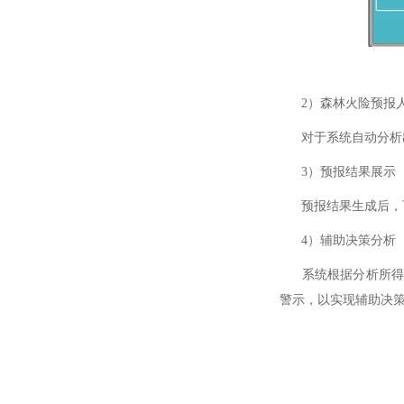
2）森林火险预报
对于系统自动分析出
3）预报结果展示
预报结果生成后，可
4）辅助决策分析
系统根据分析所得出
警示，以实现辅助决