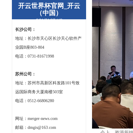
开云世界杯官网_开云
（中国）
CONTACT US
长沙公司：
地址：长沙市天心区长沙天心软件产
业园B座803-804
电话：0731-81671998
苏州公司：
地址：苏州市高新区科发路101号致
远国际商务大厦南楼503室
电话：0512-66806280
网址：merger-news.com
邮箱：dmgis@163.com
会上，资源所