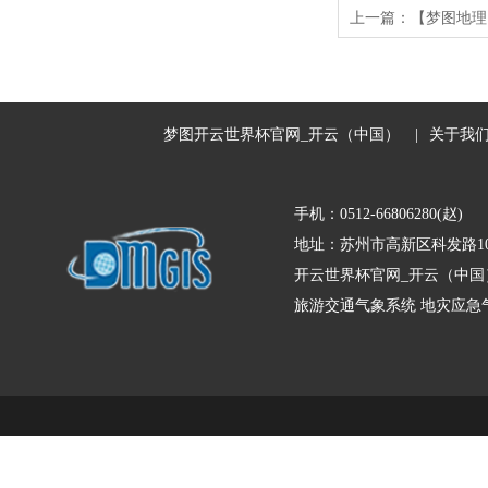
上一篇：
【梦图地理
梦图开云世界杯官网_开云（中国）
|
关于我
手机：0512-66806280(赵)
地址：苏州市高新区科发路10
开云世界杯官网_开云（中国
旅游交通气象系统
地灾应急