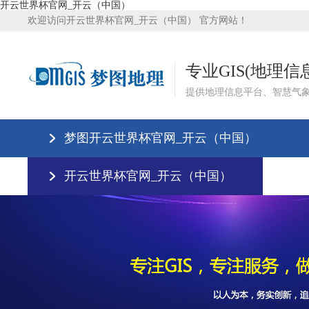
开云世界杯官网_开云（中国）
欢迎访问开云世界杯官网_开云（中国） 官方网站！
专业GIS(地理
提供地理信息平台、智慧气
梦图开云世界杯官网_开云（中国）
开云世界杯官网_开云（中国）